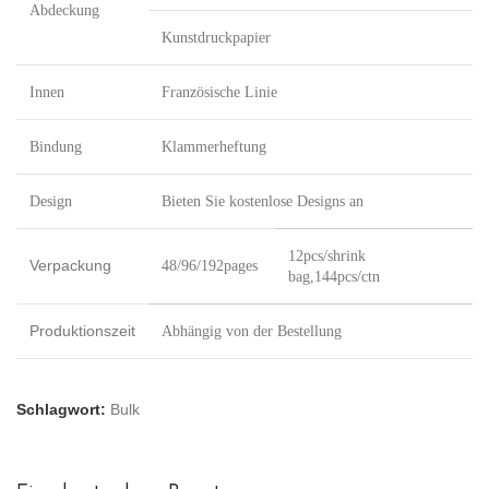
Abdeckung
Kunstdruckpapier
Innen
Französische Linie
Bindung
Klammerheftung
Design
Bieten Sie kostenlose Designs an
12pcs/shrink
Verpackung
48/96/192pages
bag,144pcs/ctn
Produktionszeit
Abhängig von der Bestellung
Schlagwort:
Bulk