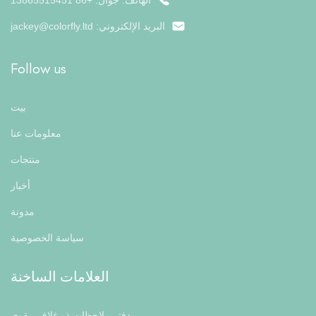
الهاتف: جوال: +86 13865515451
البريد الإلكتروني:
jackey@colorfly.ltd
Follow us
بيت
معلومات عنا
منتجات
أخبار
مدونة
سياسة الخصوصية
العلامات الساخنة
دفتر ملاحظات ذو غلاف مقوى