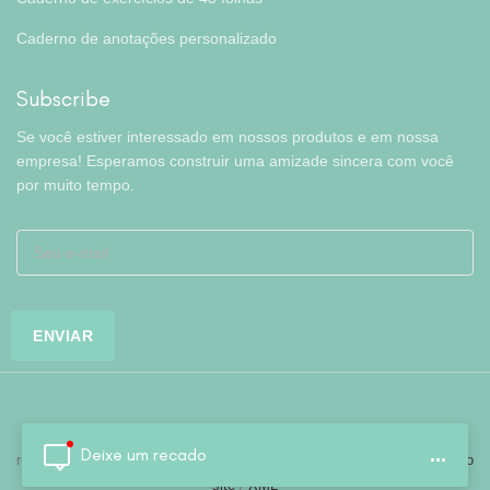
Caderno de anotações personalizado
Subscribe
Se você estiver interessado em nossos produtos e em nossa
empresa! Esperamos construir uma amizade sincera com você
por muito tempo.
Copyright © Hefei Colorfly Stationery Co., Ltd. Todos os direitos
Deixe um recado
...
reservados. Desenvolvido por
Colorfly
/
Perguntas frequentes
/
Mapa do
site
/
XML