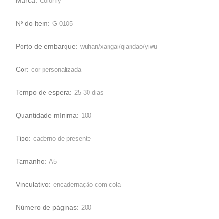
Marca:
Colorfly
Nº do item:
G-0105
Porto de embarque:
wuhan/xangai/qiandao/yiwu
Cor:
cor personalizada
Tempo de espera:
25-30 dias
Quantidade mínima:
100
Tipo:
caderno de presente
Tamanho:
A5
Vinculativo:
encadernação com cola
Número de páginas:
200