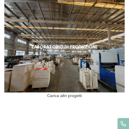
LABORATORIO DI PRODUZIONE
VISITA ALLA FABBRICA
Carica altri progetti