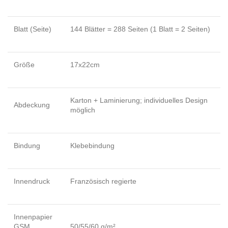
Blatt (Seite)
144 Blätter = 288 Seiten (1 Blatt = 2 Seiten)
Größe
17x22cm
Karton + Laminierung; individuelles Design
Abdeckung
möglich
Bindung
Klebebindung
Innendruck
Französisch regierte
Innenpapier
GSM
50/55/60 g/m²