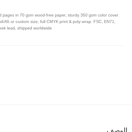
d pages in 70 gsm wood-free paper, sturdy 350 gsm color cover.
 A4/A5 or custom size, full CMYK print & poly-wrap. FSC, EN71,
ek lead, shipped worldwide.
الوصف