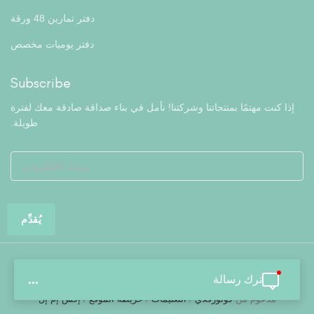
دفتر تمارين 48 ورقة
دفتر يوميات مخصص
Subscribe
إذا كنت مهتمًا بمنتجاتنا وشركتنا! نأمل في بناء صداقة صادقة معك لفترة
طويلة.
ترك رسالة
...
جميع الحقوق محفوظة © لشركة هيفاي كولورفلاي للقرطاسية المحدودة.
مدعوم من
كولورفلاي
/
التعليمات
/
خريطة الموقع
/
إكس إم إل