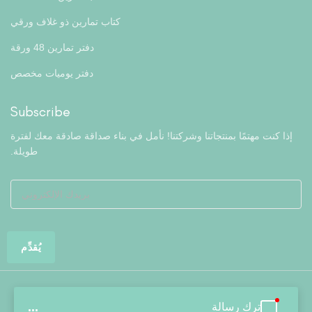
كتاب تمارين ذو غلاف ورقي
دفتر تمارين 48 ورقة
دفتر يوميات مخصص
Subscribe
إذا كنت مهتمًا بمنتجاتنا وشركتنا! نأمل في بناء صداقة صادقة معك لفترة
طويلة.
ترك رسالة
...
جميع الحقوق محفوظة © لشركة هيفاي كولورفلاي للقرطاسية المحدودة.