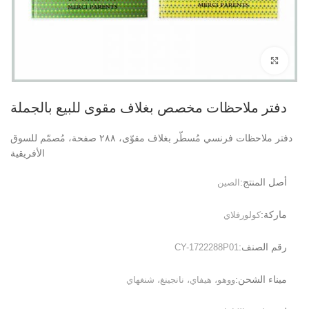
انقر للتكبير
دفتر ملاحظات مخصص بغلاف مقوى للبيع بالجملة
دفتر ملاحظات فرنسي مُسطّر بغلاف مقوّى، ٢٨٨ صفحة، مُصمّم للسوق
الأفريقية
أصل المنتج:
الصين
ماركة:
كولورفلاي
رقم الصنف:
CY-1722288P01
ميناء الشحن:
ووهو، هيفاي، نانجينغ، شنغهاي