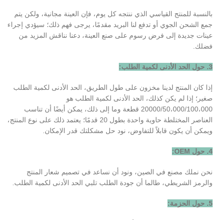
بالنسبة للمنتج القياسي الذي ننتجه كل يوم، فإن العينة مجانية، ولكن يتم
جمع الشحن الجوي أو تدفع لنا البريد مقدمًا، يرجى فهم ذلك؛ سيؤدي إجراء
عينات جديدة إلى فرض رسوم على صنع العينة، دعنا نناقش المزيد من
فضلك.
3. حول الحد الأدنى لكمية الطلب:
إذا كان المنتج لدينا مخزون على طول الطريق، الحد الأدنى لكمية الطلب
صغير؛ إذا لم يكن كذلك، الحد الأدنى لكمية الطلب هو
20000/50،000/100،000 قطعة وما إلى ذلك، يمكن أيضًا أن تناسب
العناصر المختلطة حاوية واحدة بطول 20 قدمًا؛ يعتمد ذلك على نوع المنتج،
ويمكن أن يكون قابلاً للتفاوض، نود حل مشكلتك قدر الإمكان.
4. حول OEM:
نحن نملك مصنع في الصين، ونود أن نساعد في تصميم شعار المنتج
والرمز الشريطي، طالما أن جودة الطلب تلبي الحد الأدنى لكمية الطلب.
5. حول الحزمة: