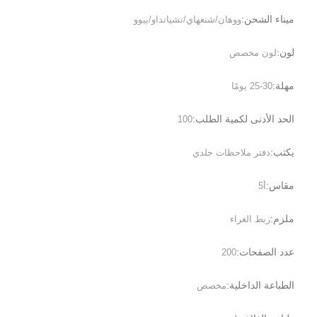
ميناء الشحن:
ووهان/شنغهاي/تشيانداو/ييوو
لون:
لون مخصص
مهلة:
25-30 يومًا
الحد الأدنى لكمية الطلب:
100
يكتب:
دفتر ملاحظات جلدي
مقاس:
أ5
ملزم:
ربط الغراء
عدد الصفحات:
200
الطباعة الداخلية:
مخصص