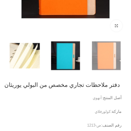
انقر للتكبير
دفتر ملاحظات تجاري مخصص من البولي يوريثان
أصل المنتج:
آنهوي
ماركة:
كولورفلاي
رقم الصنف:
ص-1213