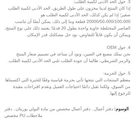
3. حول الحد الأدنى لكمية الطلب:
إذا كان المنتج لدينا مخزون على طول الطريق، الحد الأدنى لكمية الطلب
صغير؛ إذا لم يكن كذلك، الحد الأدنى لكمية الطلب هو
20000/50،000/100،000 قطعة وما إلى ذلك، يمكن أيضًا أن تناسب
العناصر المختلطة حاوية واحدة بطول 20 قدمًا؛ يعتمد ذلك على نوع المنتج،
ويمكن أن يكون قابلاً للتفاوض، نود حل مشكلتك قدر الإمكان.
4. حول OEM:
نحن نملك مصنع في الصين، ونود أن نساعد في تصميم شعار المنتج
والرمز الشريطي، طالما أن جودة الطلب تلبي الحد الأدنى لكمية الطلب.
5. حول الحزمة:
معظم المنتجات التي ننتجها تأتي بحزمة قياسية وفقًا للخبرة التي اكتسبناها
من السوق، ولكننا نقبل دائمًا احتياجات العميل ونقدم اقتراحات مفيدة
للرجوع إليها.
الوسوم:
دفتر أعمال
,
دفتر أعمال مخصص من مادة البولي يوريثان
,
دفتر
ملاحظات PU مخصص