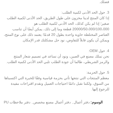
فضلك.
3. حول الحد الأدنى لكمية الطلب:
إذا كان المنتج لدينا مخزون على طول الطريق، الحد الأدنى لكمية الطلب
صغير؛ إذا لم يكن كذلك، الحد الأدنى لكمية الطلب هو
20000/50،000/100،000 قطعة وما إلى ذلك، يمكن أيضًا أن تناسب
العناصر المختلطة حاوية واحدة بطول 20 قدمًا؛ يعتمد ذلك على نوع المنتج،
ويمكن أن يكون قابلاً للتفاوض، نود حل مشكلتك قدر الإمكان.
4. حول OEM:
نحن نملك مصنع في الصين، ونود أن نساعد في تصميم شعار المنتج
والرمز الشريطي، طالما أن جودة الطلب تلبي الحد الأدنى لكمية الطلب.
5. حول الحزمة:
معظم المنتجات التي ننتجها تأتي بحزمة قياسية وفقًا للخبرة التي اكتسبناها
من السوق، ولكننا نقبل دائمًا احتياجات العميل ونقدم اقتراحات مفيدة
للرجوع إليها.
الوسوم:
دفتر أعمال
,
دفتر أعمال مصنع مخصص
,
دفتر ملاحظات PU