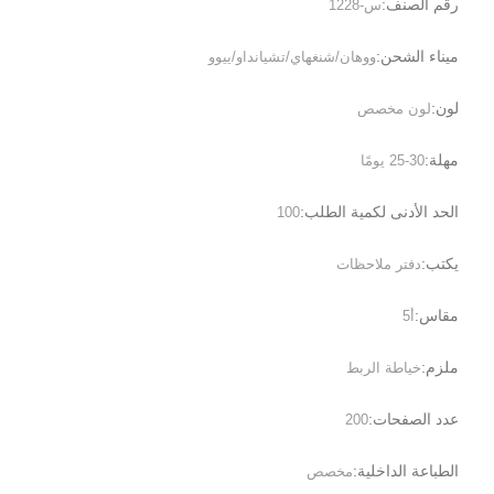
رقم الصنف:
س-1228
ميناء الشحن:
ووهان/شنغهاي/تشيانداو/ييوو
لون:
لون مخصص
مهلة:
25-30 يومًا
الحد الأدنى لكمية الطلب:
100
يكتب:
دفتر ملاحظات
مقاس:
أ5
ملزم:
خياطة الربط
عدد الصفحات:
200
الطباعة الداخلية:
مخصص