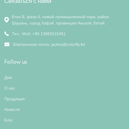
Связаться с нами
Блок B, фаза 4, новый промышленный парк, район
Шушань, город Хэфэй, провинция Аньхой, Китай.
Тел.: Моб.:+86 13865515451
Электронная почта:
jackey@colorfly.ltd
Follow us
Дом
О нас
Продукция
Новости
Блог