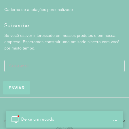
Caderno de anotações personalizado
Subscribe
Se você estiver interessado em nossos produtos e em nossa
empresa! Esperamos construir uma amizade sincera com você
por muito tempo.
Copyright © Hefei Colorfly Stationery Co., Ltd. Todos os direitos
Deixe um recado
...
reservados. Desenvolvido por
Colorfly
/
Perguntas frequentes
/
Mapa do
site
/
XML