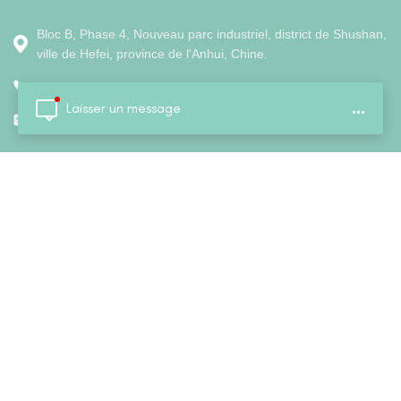
Bloc B, Phase 4, Nouveau parc industriel, district de Shushan,
ville de Hefei, province de l'Anhui, Chine.
Tél. : Mobile : +86 13865515451
Laisser un message
...
Courriel :
jackey@colorfly.ltd
Follow us
Maison
À propos de nous
Produits
Nouvelles
Blog
politique de confidentialité