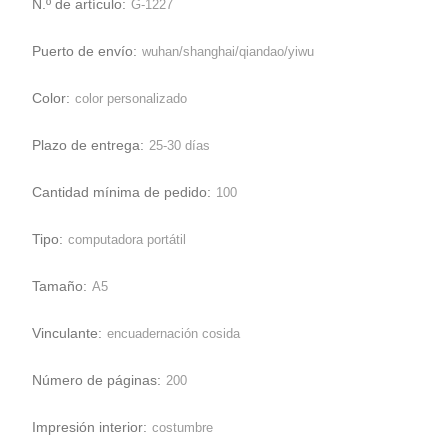
N.º de artículo:
G-1227
Puerto de envío:
wuhan/shanghai/qiandao/yiwu
Color:
color personalizado
Plazo de entrega:
25-30 días
Cantidad mínima de pedido:
100
Tipo:
computadora portátil
Tamaño:
A5
Vinculante:
encuadernación cosida
Número de páginas:
200
Impresión interior:
costumbre