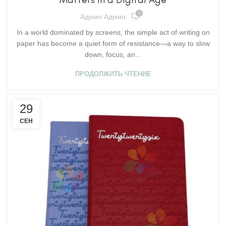
0
Админ Админ
In a world dominated by screens, the simple act of writing on
paper has become a quiet form of resistance—a way to slow
down, focus, an...
ПРОДОЛЖИТЬ ЧТЕНИЕ
29
СЕН