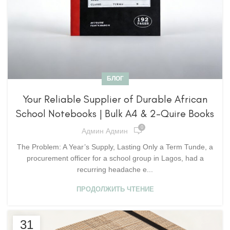
БЛОГ
Your Reliable Supplier of Durable African
School Notebooks | Bulk A4 & 2-Quire Books
0
Админ Админ
The Problem: A Year’s Supply, Lasting Only a Term Tunde, a
procurement officer for a school group in Lagos, had a
recurring headache e...
ПРОДОЛЖИТЬ ЧТЕНИЕ
31