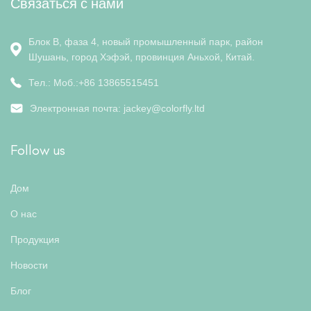
Связаться с нами
Блок B, фаза 4, новый промышленный парк, район
Шушань, город Хэфэй, провинция Аньхой, Китай.
Тел.: Моб.:+86 13865515451
Электронная почта:
jackey@colorfly.ltd
Follow us
Дом
О нас
Продукция
Новости
Блог