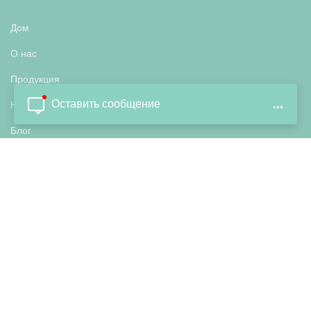
Дом
О нас
Продукция
Оставить сообщение
...
Новости
Блог
политика конфиденциальности
Горячие теги
блокнот в твердом переплете
Тетрадь в твердом переплете в линейку Seyes
тетрадь с одной строкой
Тетрадь на 100 страниц