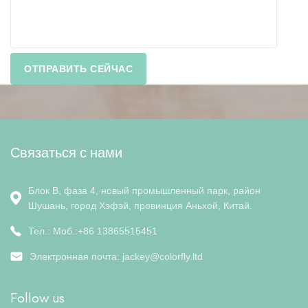
Связаться с нами
Блок B, фаза 4, новый промышленный парк, район
Шушань, город Хэфэй, провинция Аньхой, Китай.
Тел.: Моб.:+86 13865515451
Электронная почта:
jackey@colorfly.ltd
Follow us