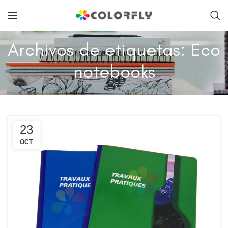
Archivos de etiquetas: Eco
notebooks
23
OCT