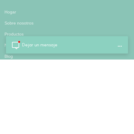
Hogar
Sobre nosotros
Productos
Dejar un mensaje
...
Noticias
Blog
política de privacidad
Etiquetas populares
cuaderno de tapa dura
Cuaderno de tapa dura rayado Seyes
cuaderno de ejercicios de una sola línea
Cuaderno de ejercicios de 100 páginas