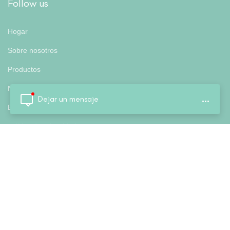
Follow us
Hogar
Sobre nosotros
Productos
Noticias
Dejar un mensaje
...
Blog
política de privacidad
Etiquetas populares
cuaderno de tapa dura
Cuaderno de tapa dura rayado Seyes
cuaderno de ejercicios de una sola línea